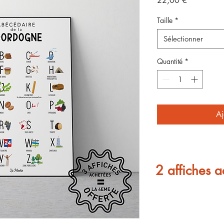
22,00 €
Taille
*
Sélectionner
Quantité
*
Aj
2 affiches a