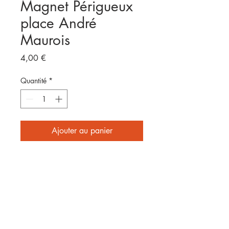
Magnet Périgueux
place André
Maurois
Prix
4,00 €
Quantité
*
Ajouter au panier
Format 8x5cm
E
nvoyé par laposte
2 affiches achetées = frais de
port offerts