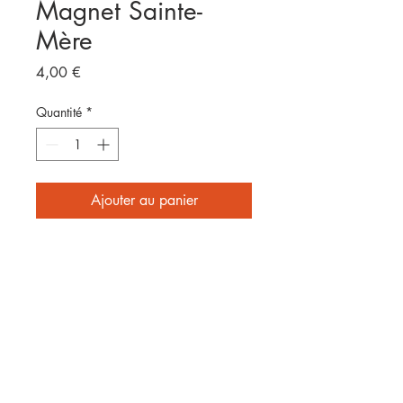
Magnet Sainte-
Mère
Prix
4,00 €
Quantité
*
Ajouter au panier
Format 8x5cm
E
nvoyé par laposte
2 affiches achetées = frais de
port offerts