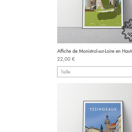
Aperçu rapide
Affiche de Monistrol-sur-Loire en Haut
Prix
22,00 €
Taille