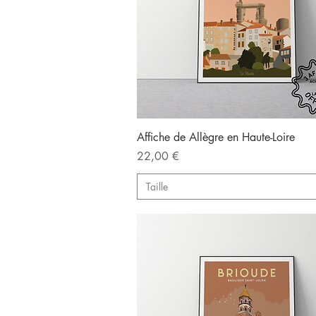
Aperçu rapide
Affiche de Allègre en Haute-Loire
Prix
22,00 €
Taille