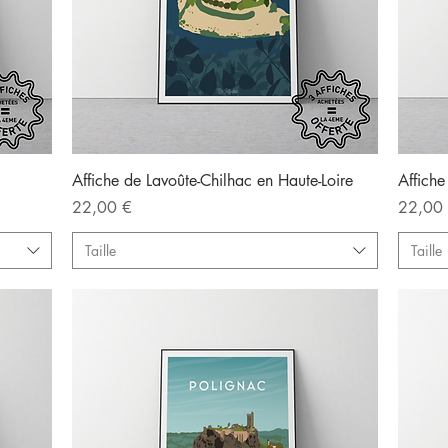
Aperçu rapide
Affiche de Lavoûte-Chilhac en Haute-Loire
Affiche
Prix
Prix
22,00 €
22,00
Taille
Taille