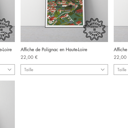
Aperçu rapide
e-Loire
Affiche de Polignac en Haute-Loire
Affiche
Prix
Prix
22,00 €
22,00
Taille
Taille