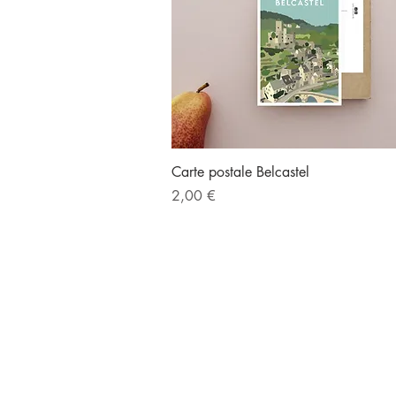
Aperçu rapide
Carte postale Belcastel
Prix
2,00 €