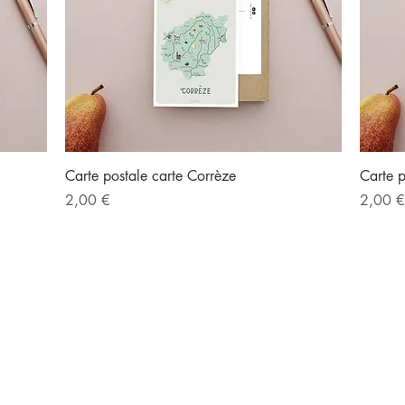
Aperçu rapide
Carte postale carte Corrèze
Carte p
Prix
Prix
2,00 €
2,00 €