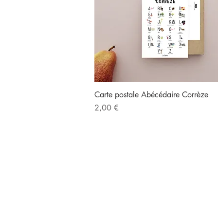
Aperçu rapide
Carte postale Abécédaire Corrèze
Prix
2,00 €