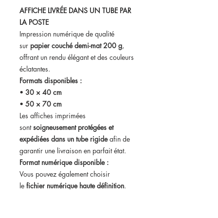
AFFICHE LIVRÉE DANS UN TUBE PAR
LA POSTE
Impression numérique de qualité
sur
papier couché demi-mat 200 g
,
offrant un rendu élégant et des couleurs
éclatantes.
Formats disponibles :
•
30 × 40 cm
•
50 × 70 cm
Les affiches imprimées
sont
soigneusement protégées et
expédiées dans un tube rigide
afin de
garantir une livraison en parfait état.
Format numérique disponible :
Vous pouvez également choisir
le
fichier numérique haute définition
.
Dans ce cas, vous recevrez votre
affiche
par email dans les 24h suivant