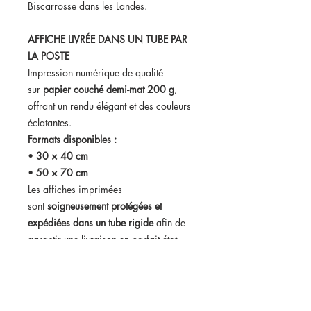
Biscarrosse dans les Landes.
AFFICHE LIVRÉE DANS UN TUBE PAR
LA POSTE
Impression numérique de qualité
sur
papier couché demi-mat 200 g
,
offrant un rendu élégant et des couleurs
éclatantes.
Formats disponibles :
•
30 × 40 cm
•
50 × 70 cm
Les affiches imprimées
sont
soigneusement protégées et
expédiées dans un tube rigide
afin de
garantir une livraison en parfait état.
Format numérique disponible :
Vous pouvez également choisir
le
fichier numérique haute définition
.
Dans ce cas, vous recevrez votre