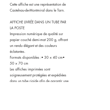
Cette affiche est une représentation de
Castelnau-de-Montmiral dans le Tarn.
AFFICHE LIVRÉE DANS UN TUBE PAR
LA POSTE
Impression numérique de qualité sur
papier couché demi-mat 200 g, offrant
un rendu élégant et des couleurs
éclatantes.
Formats disponibles :• 30 × 40 cm•
50 × 70 cm
Les affiches imprimées sont
soigneusement protégées et expédiées
dans un tube rigide afin de garantir une
livraison en parfait état.
Format numérique disponible :Vous
pouvez également choisir le fichier
numérique haute définition.Dans ce cas,