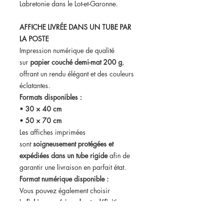
Labretonie dans le Lot-et-Garonne.
AFFICHE LIVRÉE DANS UN TUBE PAR
LA POSTE
Impression numérique de qualité
sur
papier couché demi-mat 200 g
,
offrant un rendu élégant et des couleurs
éclatantes.
Formats disponibles :
•
30 × 40 cm
•
50 × 70 cm
Les affiches imprimées
sont
soigneusement protégées et
expédiées dans un tube rigide
afin de
garantir une livraison en parfait état.
Format numérique disponible :
Vous pouvez également choisir
le
fichier numérique haute définition
.
Dans ce cas, vous recevrez votre