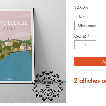
Prix
22,00 €
Taille
*
Sélectionner
Quantité
*
Aj
2 affiches a