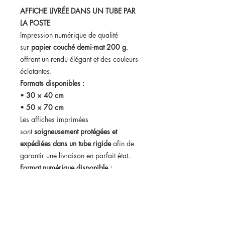
AFFICHE LIVRÉE DANS UN TUBE PAR
LA POSTE
Impression numérique de qualité
sur
papier couché demi-mat 200 g
,
offrant un rendu élégant et des couleurs
éclatantes.
Formats disponibles :
•
30 × 40 cm
•
50 × 70 cm
Les affiches imprimées
sont
soigneusement protégées et
expédiées dans un tube rigide
afin de
garantir une livraison en parfait état.
Format numérique disponible :
Vous pouvez également choisir
le
fichier numérique haute définition
.
Dans ce cas, vous recevrez votre
affiche
par email dans les 24h suivant