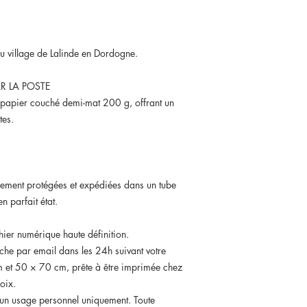
du village de Lalinde en Dordogne.
R LA POSTE
 papier couché demi-mat 200 g, offrant un
tes.
sement protégées et expédiées dans un tube
n parfait état.
hier numérique haute définition.
iche par email dans les 24h suivant votre
et 50 × 70 cm, prête à être imprimée chez
oix.
à un usage personnel uniquement. Toute