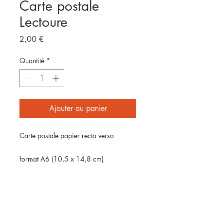
Carte postale
Lectoure
Prix
2,00 €
Quantité
*
Ajouter au panier
Carte postale papier recto verso
format A6 (10,5 x 14,8 cm)
Impression numérique sur papier
couché mat 350g
Vendue sans enveloppe, envoyée par
laposte