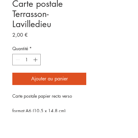
Carte postale
Terrasson-
Lavilledieu
Prix
2,00 €
Quantité
*
Ajouter au panier
Carte postale papier recto verso
format A6 (10,5 x 14,8 cm)
Impression numérique sur papier
couché mat 350g
Vendue sans enveloppe, envoyée par