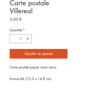
Carte postale
Villereal
Prix
2,00 €
Quantité
*
Ajouter au panier
Carte postale papier recto verso
format A6 (10,5 x 14,8 cm)
Impression numérique sur papier
couché mat 350g
Vendue sans enveloppe, envoyée par
laposte