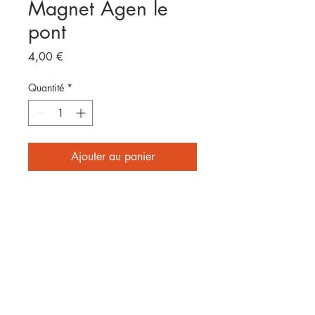
Magnet Agen le
pont
Prix
4,00 €
Quantité
*
Ajouter au panier
Format 8x5cm
E
nvoyé par laposte
2 affiches achetées = frais de
port offerts