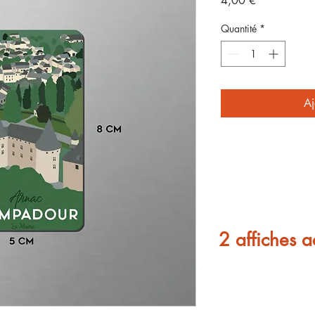
4,00 €
Quantité
*
Aj
2 affiches a