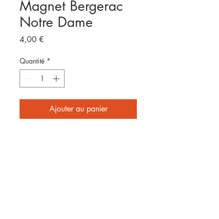
Magnet Bergerac
Notre Dame
Prix
4,00 €
Quantité
*
Ajouter au panier
Format 8x5cm
E
nvoyé par laposte
2 affiches achetées = frais de
port offerts