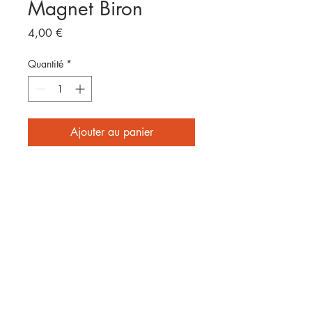
Magnet Biron
Prix
4,00 €
Quantité
*
Ajouter au panier
Format 8x5cm
E
nvoyé par laposte
2 affiches achetées = frais de
port offerts