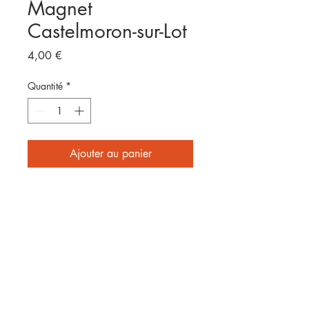
Magnet
Castelmoron-sur-Lot
Prix
4,00 €
Quantité
*
Ajouter au panier
Format 8x5cm
E
nvoyé par laposte
2 affiches achetées = frais de
port offerts