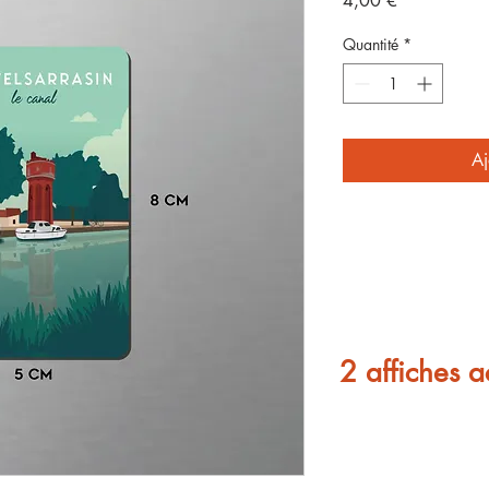
4,00 €
Quantité
*
Aj
2 affiches a