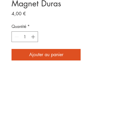
Magnet Duras
Prix
4,00 €
Quantité
*
Ajouter au panier
Format 8x5cm
E
nvoyé par laposte
2 affiches achetées = frais de
port offerts