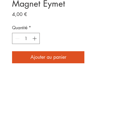
Magnet Eymet
Prix
4,00 €
Quantité
*
Ajouter au panier
Format 8x5cm
E
nvoyé par laposte
2 affiches achetées = frais de
port offerts