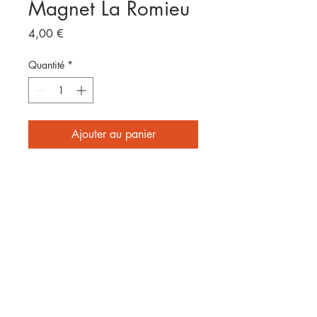
Magnet La Romieu
Prix
4,00 €
Quantité
*
Ajouter au panier
Format 8x5cm
E
nvoyé par laposte
2 affiches achetées = frais de
port offerts