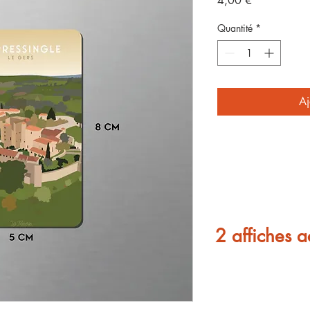
4,00 €
Quantité
*
Aj
2 affiches a