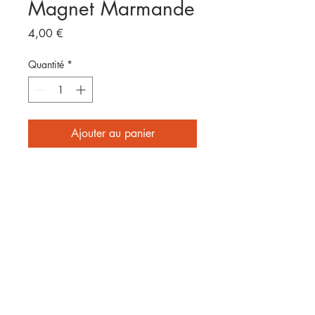
Magnet Marmande
Prix
4,00 €
Quantité
*
Ajouter au panier
Format 8x5cm
E
nvoyé par laposte
2 affiches achetées = frais de
port offerts