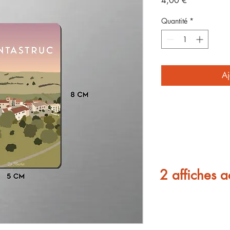
4,00 €
Quantité
*
Aj
2 affiches a