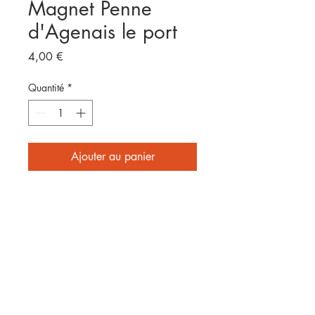
Magnet Penne
d'Agenais le port
Prix
4,00 €
Quantité
*
Ajouter au panier
Format 8x5cm
E
nvoyé par laposte
2 affiches achetées = frais de
port offerts