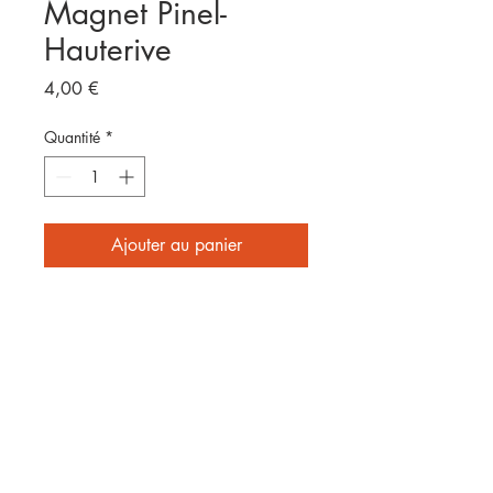
Magnet Pinel-
Hauterive
Prix
4,00 €
Quantité
*
Ajouter au panier
Format 8x5cm
E
nvoyé par laposte
2 affiches achetées = frais de
port offerts