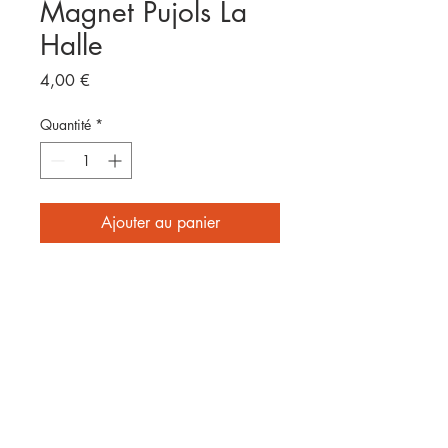
Magnet Pujols La
Halle
Prix
4,00 €
Quantité
*
Ajouter au panier
Format 8x5cm
E
nvoyé par laposte
2 affiches achetées = frais de
port offerts