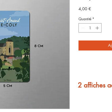
Prix
4,00 €
Quantité
*
Aj
2 affiches a