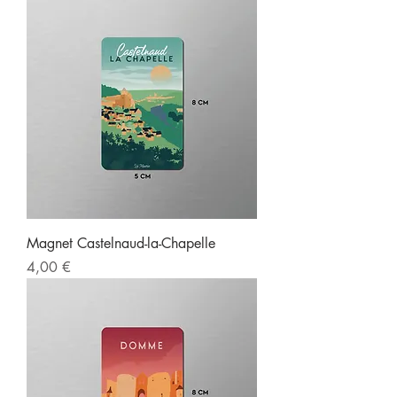
Magnet Castelnaud-la-Chapelle
Prix
4,00 €