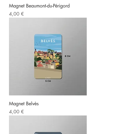
Magnet Beaumont-du-Périgord
Prix
4,00 €
Magnet Belvès
Prix
4,00 €